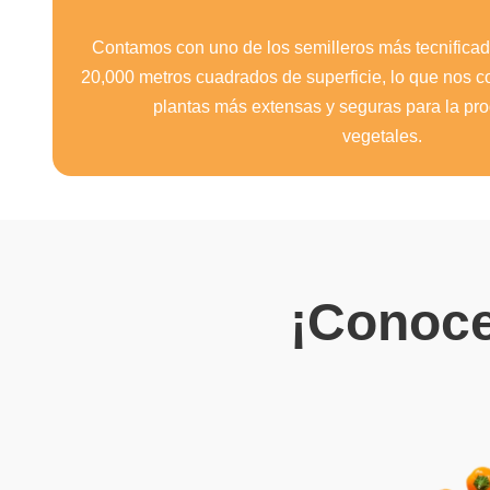
Contamos con uno de los semilleros más tecnificad
20,000 metros cuadrados de superficie, lo que nos 
plantas más extensas y seguras para la pro
vegetales.
¡Conoce