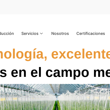
ducción
Servicios
Nosotros
Certificaciones
nología, excelent
s en el campo m